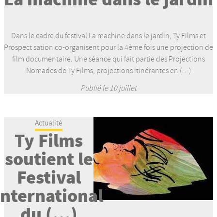
Dans le cadre du festival La machine dans le jardin, Ty Films et
Prospect sation co-organisent pour la 4ème fois une projection de
film documentaire. Une séance qui fait partie des Projections
Nomades de Ty Films, projections itinérantes en (…)
Publié le 10 juillet
Actualité
Ty Films
soutient le
Festival
International
du (…)