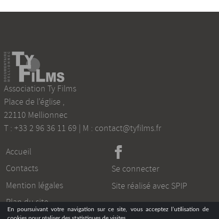
Association Ty Films
Place de l'église
,
22110
Mellionnec
T :
+33 2 96 36 11 69
| M :
contact@tyfilms.fr
Accueil
Contacts
Se connecter
Mention légales
Site réalisé avec SPIP
Plan du site
En poursuivant votre navigation sur ce site, vous acceptez l’utilisation de
cookies pour réaliser des statistiques de visites.