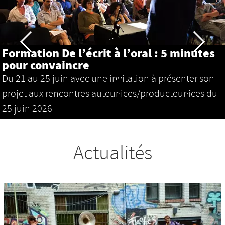
Mellionnec
Projections
Se former
Formation De l’écrit à l’oral : 5 minutes
pour convaincre
Maison des Auteur·rices
Du 21 au 25 juin avec une invitation à présenter son
Nos productions et +
projet aux rencontres auteur·ices/producteur·ices du
25 juin 2026
Actualités