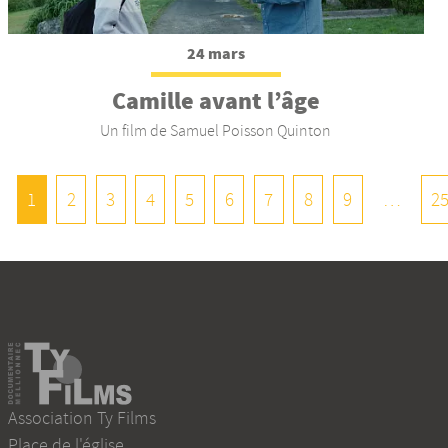
24 mars
Camille avant l’âge
Un film de Samuel Poisson Quinton
1
2
3
4
5
6
7
8
9
…
2
Association Ty Films
Place de l'église
,