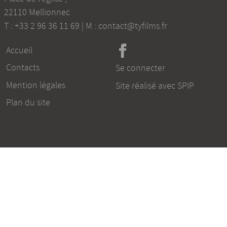
22110
Mellionnec
T :
+33 2 96 36 11 69
| M :
contact@tyfilms.fr
Accueil
Contacts
Se connecter
Mention légales
Site réalisé avec SPIP
Plan du site