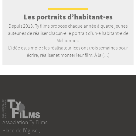
Les portraits d’habitant·es
Depuis 2013, Ty films propose chaque année à quatre jeunes
auteur·es de réaliser chacun·e le portrait d’un·e habitant·e de
Mellionnec.
L’idée est simple : les réalisateur·ices ont trois semaines pour
écrire, réaliser et monter leur film. À la (…)
Association Ty Films
Place de l'église
,