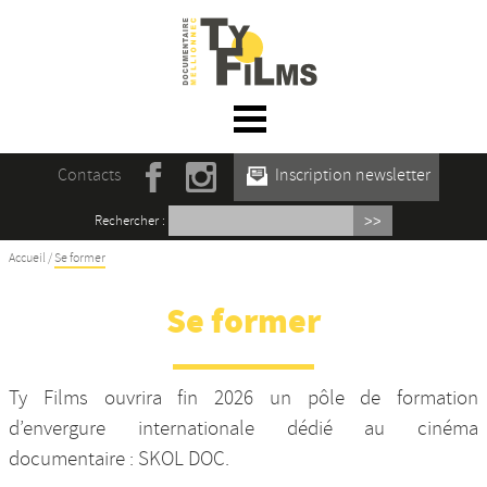
☰ Menu
Accueil
Contacts
Inscription newsletter
Actualités
Rechercher :
L’association
Accueil
/
Se former
Rencontres du film documentaire de
Se former
Mellionnec
Projections
Ty Films ouvrira fin 2026 un pôle de formation
Se former
d’envergure internationale dédié au cinéma
documentaire : SKOL DOC.
Maison des Auteur·rices