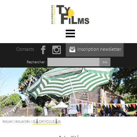
☰ Menu
Accueil
Contacts
Inscription newsletter
Actualités
Rechercher :
L’association
Rencontres du film documentaire de
Mellionnec
Projections
Se former
Accueil
/
Actualités
/
⚠️🌡️ CANICULE 🌡️⚠️
Maison des Auteur·rices