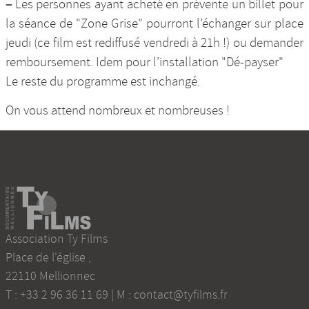
–
Les personnes ayant acheté en prévente un billet pour
la séance de "Zone Grise" pourront l’échanger sur place
jeudi (ce film est rediffusé vendredi à 21h !) ou demander
remboursement. Idem pour l’installation "Dé-payser"
Le reste du programme est inchangé.
On vous attend nombreux et nombreuses !
Association Ty Films
Place de l'église
,
22110
Mellionnec
T :
+33 2 96 36 11 69
| M :
contact@tyfilms.fr