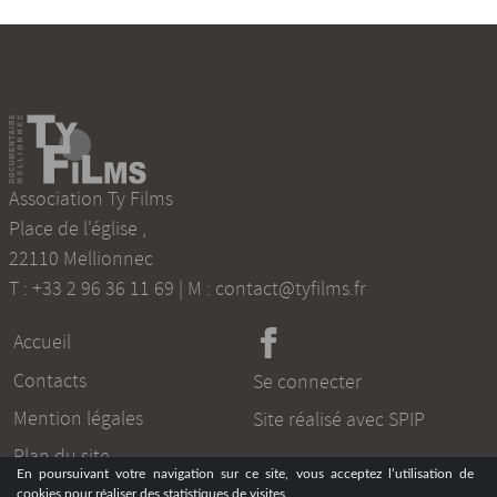
Association Ty Films
Place de l'église
,
22110
Mellionnec
T :
+33 2 96 36 11 69
| M :
contact@tyfilms.fr
Accueil
Contacts
Se connecter
Mention légales
Site réalisé avec SPIP
Plan du site
En poursuivant votre navigation sur ce site, vous acceptez l’utilisation de
cookies pour réaliser des statistiques de visites.