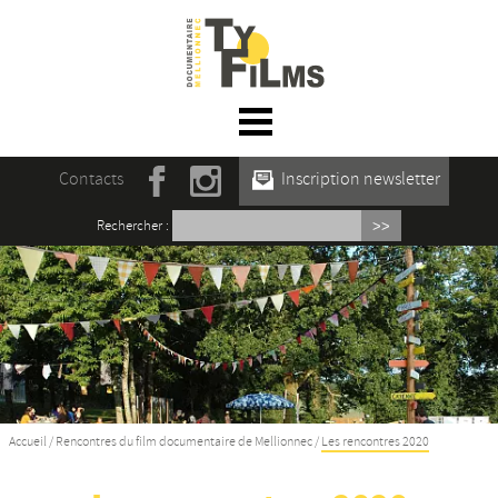
☰ Menu
Accueil
Contacts
Inscription newsletter
Actualités
Rechercher :
L’association
Rencontres du film documentaire de
Mellionnec
Projections
Se former
Accueil
/
Rencontres du film documentaire de Mellionnec
/
Les rencontres 2020
Maison des Auteur·rices