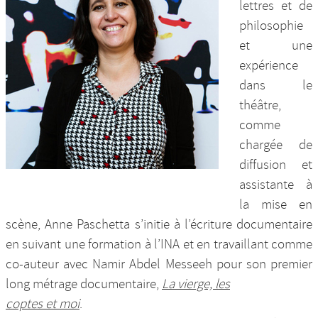
lettres et de
Nos productions et +
philosophie
et une
expérience
dans le
théâtre,
comme
chargée de
diffusion et
assistante à
la mise en
scène, Anne Paschetta s’initie à l’écriture documentaire
en suivant une formation à l’INA et en travaillant comme
co-auteur avec Namir Abdel Messeeh pour son premier
long métrage documentaire,
La vierge, les
coptes et moi
.