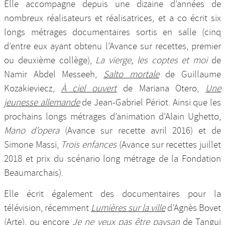
Elle accompagne depuis une dizaine d’années de
nombreux réalisateurs et réalisatrices, et a co écrit six
longs métrages documentaires sortis en salle (cinq
d’entre eux ayant obtenu l’Avance sur recettes, premier
ou deuxième collège),
La vierge, les coptes et moi
de
Namir Abdel Messeeh,
Salto mortale
de Guillaume
Kozakieviecz,
À ciel ouvert
de Mariana Otero,
Une
jeunesse allemande
de Jean-Gabriel Périot. Ainsi que les
prochains longs métrages d’animation d’Alain Ughetto,
Mano d’opera
(Avance sur recette avril 2016) et de
Simone Massi,
Trois enfances
(Avance sur recettes juillet
2018 et prix du scénario long métrage de la Fondation
Beaumarchais).
Elle écrit également des documentaires pour la
télévision, récemment
Lumières sur la ville
d’Agnès Bovet
(Arte), ou encore
Je ne veux pas être paysan
de Tangui