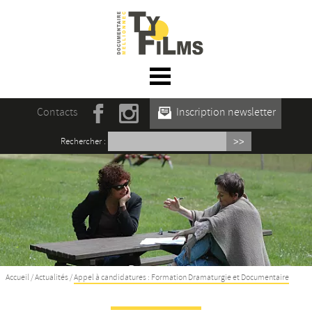
☰ Menu
Accueil
Contacts
Inscription newsletter
Actualités
Rechercher :
L’association
Rencontres du film documentaire de
Mellionnec
Projections
Se former
Accueil
/
Actualités
/
Appel à candidatures : Formation Dramaturgie et Documentaire
Maison des Auteur·rices