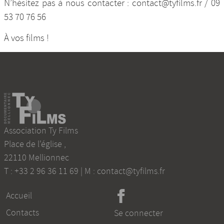
N’hésitez pas à nous contacter : contact@tyfilms.fr / 09
53 70 76 56
À vos films !
Association Ty Films
Place de l'église
,
22110
Mellionnec
T :
+33 2 96 36 11 69
| M :
contact@tyfilms.fr
Accueil
Contacts
Se connecter