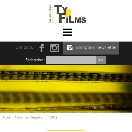
☰ Menu
Accueil
Contacts
Inscription newsletter
Actualités
Rechercher :
L’association
Rencontres du film documentaire de
Mellionnec
Projections
Se former
Accueil
/
Actualités
/
Appel à films 2019
Maison des Auteur·rices