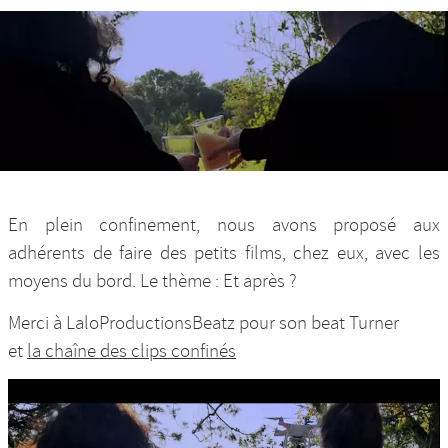
Nos productions et +
En plein confinement, nous avons proposé aux
adhérents de faire des petits films, chez eux, avec les
moyens du bord. Le thème : Et après ?
Merci à LaloProductionsBeatz pour son beat Turner
et
la chaîne des clips confinés