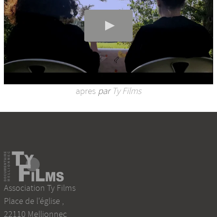
apres
par
Ty Films
Association Ty Films
Place de l'église
,
22110
Mellionnec