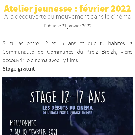
Atelier jeunesse : février 2022
Nos productions et +
A la découverte du mouvement dans le cinéma
Publié le
21 janvier 2022
Si tu as entre 12 et 17 ans et que tu habites la
Communauté de Communes du Kreiz Breizh, viens
découvrir le cinéma avec Ty films !
Stage gratuit