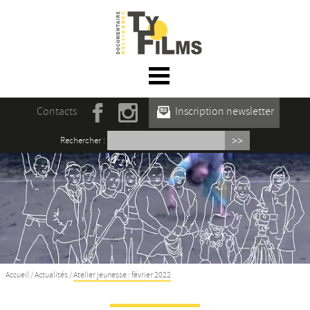
☰ Menu
Accueil
Contacts
Inscription newsletter
Actualités
Rechercher :
L’association
Rencontres du film documentaire de
Mellionnec
Projections
Se former
Accueil
/
Actualités
/
Atelier jeunesse : février 2022
Maison des Auteur·rices