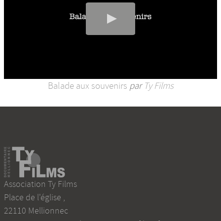
Balade aux souvenirs
par
Ty Films
Association Ty Films
Place de l'église
,
22110
Mellionnec