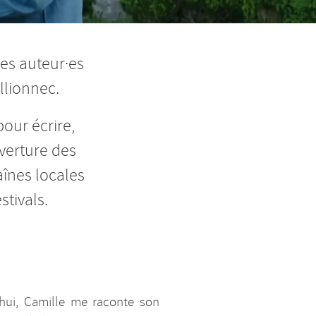
es auteur·es
llionnec.
pour écrire,
uverture des
aînes locales
stivals.
’hui, Camille me raconte son