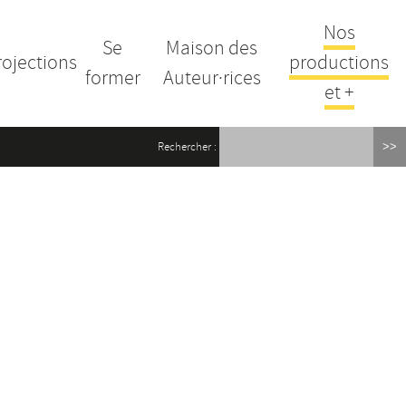
Nos
Se
Maison des
rojections
productions
former
Auteur·rices
et +
Rechercher :