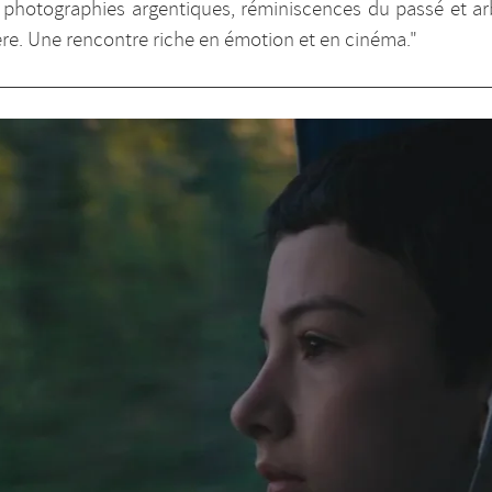
e photographies argentiques, réminiscences du passé et ar
père. Une rencontre riche en émotion et en cinéma."