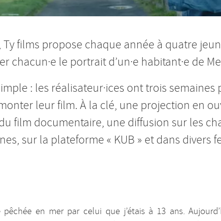
, Ty films propose chaque année à quatre jeun
ser chacun·e le portrait d’un·e habitant·e de Me
simple : les réalisateur·ices ont trois semaines 
 monter leur film. À la clé, une projection en o
u film documentaire, une diffusion sur les ch
es, sur la plateforme « KUB » et dans divers fe
e pêchée en mer par celui que j’étais à 13 ans. Aujourd