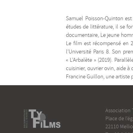
Samuel Poisson-Quinton est n
études de littérature, il se 
documentaire, Le jeune homme 
Le film est récompensé en 20
l’Université Paris 8. Son pr
« L’Arbalète » (2019). Parallè
cuisinier, ouvrier ovin, aide 
Francine Guillon, une artiste pe
Association 
Place de l'ég
22110
Melli