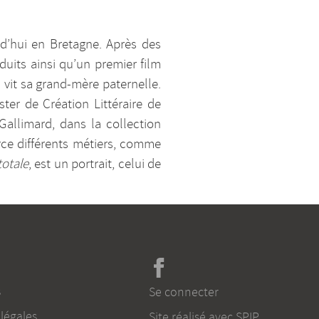
rd’hui en Bretagne. Après des
duits ainsi qu’un premier film
 vit sa grand-mère paternelle.
ter de Création Littéraire de
Gallimard, dans la collection
xerce différents métiers, comme
totale
, est un portrait, celui de
s
Se connecter
légales
Site réalisé avec SPIP