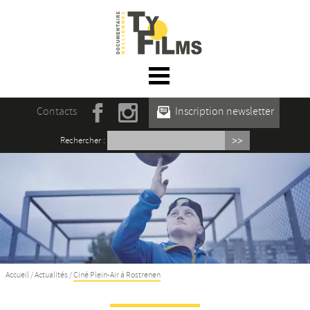
☰ Menu
Accueil
Contacts
Inscription newsletter
Actualités
Rechercher :
L’association
Rencontres du film documentaire de
Mellionnec
Projections
Se former
Accueil
/
Actualités
/
Ciné Plein-Air à Rostrenen
Maison des Auteur·rices