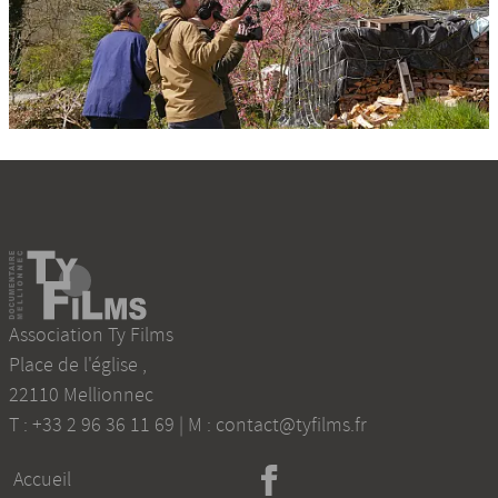
Association Ty Films
Place de l'église
,
22110
Mellionnec
T :
+33 2 96 36 11 69
| M :
contact@tyfilms.fr
Accueil