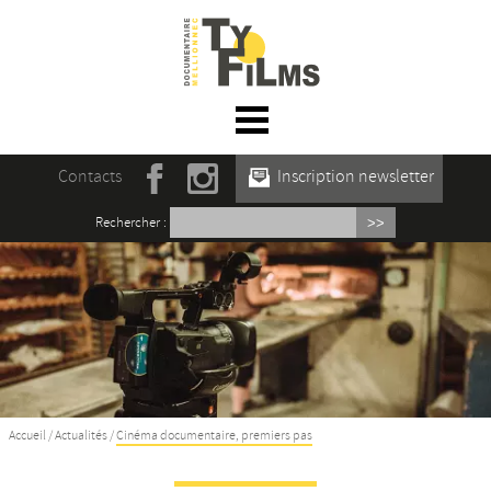
☰ Menu
Accueil
Contacts
Inscription newsletter
Actualités
Rechercher :
L’association
Rencontres du film documentaire de
Mellionnec
Projections
Se former
Accueil
/
Actualités
/
Cinéma documentaire, premiers pas
Maison des Auteur·rices