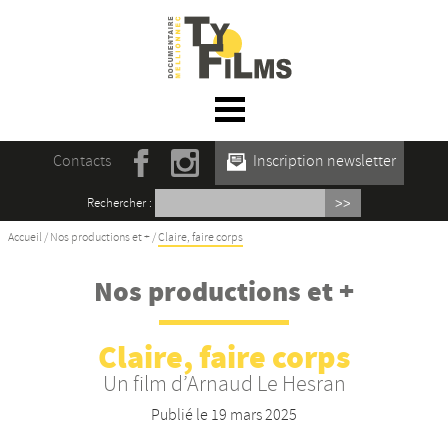
☰ Menu
Accueil
Contacts
Inscription newsletter
Actualités
Rechercher :
L’association
Accueil
/
Nos productions et +
/
Claire, faire corps
Rencontres du film documentaire de
Nos productions et +
Mellionnec
Projections
Claire, faire corps
Un film d’Arnaud Le Hesran
Se former
Publié le
19 mars 2025
Maison des Auteur·rices