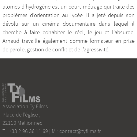
atomes d’hydrogène est un court-métrage qui traite des
problèmes d’orientation au lycée. Il a jeté depuis son
dévolu sur un cinéma documentaire dans lequel il
cherche à faire cohabiter le réel, le jeu et l’absurde.
Arnaud travaille également comme formateur en prise
de parole, gestion de conflit et de l’agressivité.
Association Ty Films
Place de l'église
,
22110
Mellionnec
T :
+33 2 96 36 11 69
| M :
contact@tyfilms.fr