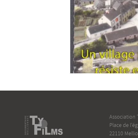
Association 
Place de l'ég
22110
Melli