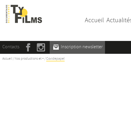
Accueil
Actualité
Contacts
Inscription newsletter
Accueil
/
Nos productions et +
/
Covidepapel