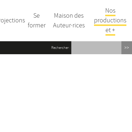
Nos
Se
Maison des
rojections
productions
former
Auteur·rices
et +
Rechercher :