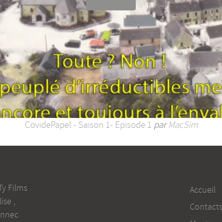
CovidePapel - Saison 1- Episode 1
par
MacSim
Ty Films
Accueil
lise
,
Contact
onnec