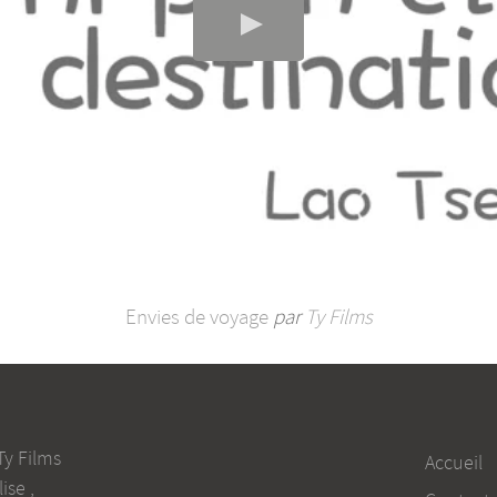
Envies de voyage
par
Ty Films
Ty Films
Accueil
lise
,