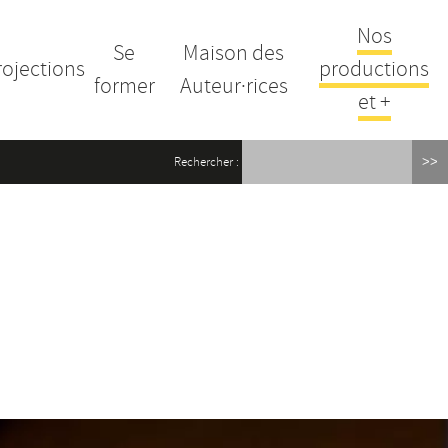
Nos
Se
Maison des
rojections
productions
former
Auteur·rices
et +
Rechercher :