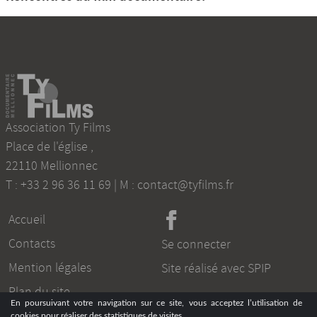
Association Ty Films
Place de l'église
,
22110
Mellionnec
T :
+33 2 96 36 11 69
| M :
contact@tyfilms.fr
Accueil
Contacts
Se connecter
Mention légales
Site réalisé avec SPIP
Plan du site
En poursuivant votre navigation sur ce site, vous acceptez l’utilisation de
cookies pour réaliser des statistiques de visites.