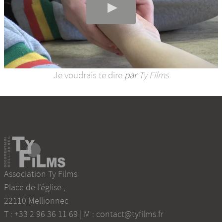
Je voudrais te dire
par
Ty Films
Association Ty Films
Place de l'église
,
22110
Mellionnec
T :
+33 2 96 36 11 69
| M :
contact@tyfilms.fr