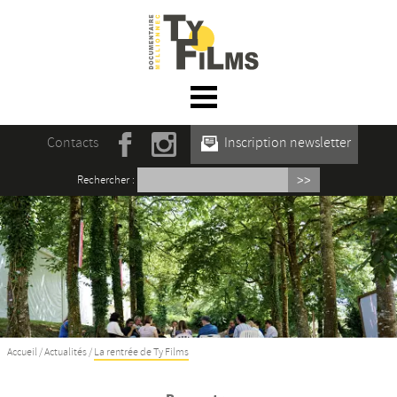
☰ Menu
Accueil
Contacts
Inscription newsletter
Actualités
Rechercher :
L’association
Rencontres du film documentaire de
Mellionnec
Projections
Se former
Accueil
/
Actualités
/
La rentrée de Ty Films
Maison des Auteur·rices