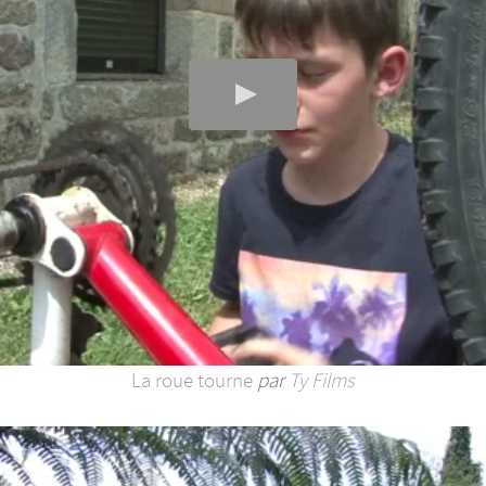
La roue tourne
par
Ty Films