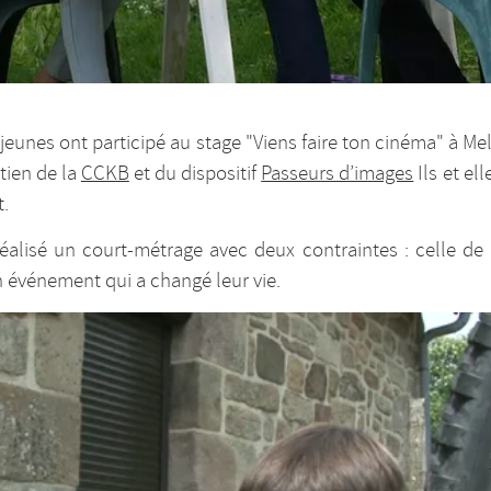
 jeunes ont participé au stage "Viens faire ton cinéma" à Me
tien de la
CCKB
et du dispositif
Passeurs d’images
Ils et el
.
 réalisé un court-métrage avec deux contraintes : celle de
n événement qui a changé leur vie.