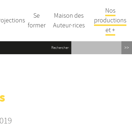
Nos
Se
Maison des
rojections
productions
former
Auteur·rices
et +
Rechercher :
s
2019