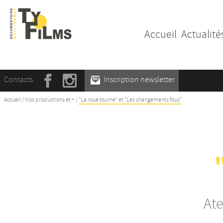
Accueil
Actualité
Contacts
Inscription newsletter
Accueil
/
Nos productions et +
/
"La roue tourne" et "Les changements fous"
Ate