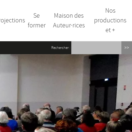
Nos
Se
Maison des
rojections
productions
former
Auteur·rices
et +
Rechercher :