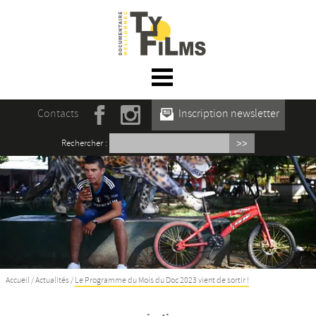
☰ Menu
Accueil
Contacts
Inscription newsletter
Actualités
Rechercher :
L’association
Rencontres du film documentaire de
Mellionnec
Projections
Se former
Accueil
/
Actualités
/
Le Programme du Mois du Doc 2023 vient de sortir !
Maison des Auteur·rices