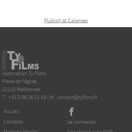
Publish at Calameo
Association Ty Films
Place de l'église
,
22110
Mellionnec
T :
+33 2 96 36 11 69
| M :
contact@tyfilms.fr
Accueil
Contacts
Se connecter
Mention légales
Site réalisé avec SPIP