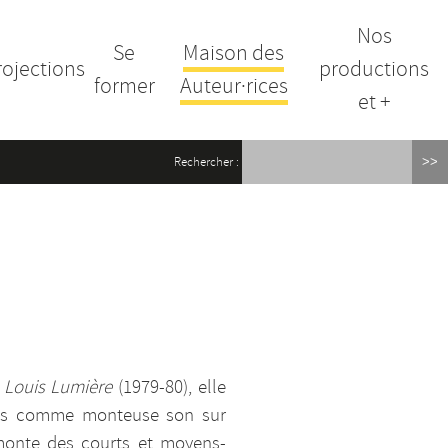
Nos
Se
Maison des
rojections
productions
former
Auteur·rices
et +
Rechercher :
 Louis Lumière
(1979-80), elle
uis comme monteuse son sur
 monte des courts et moyens-