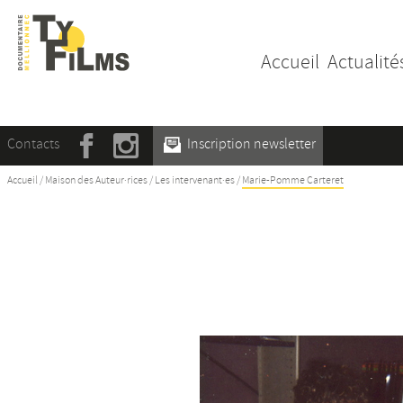
Accueil
Actualité
Contacts
Inscription newsletter
Accueil
/
Maison des Auteur·rices
/
Les intervenant·es
/
Marie-Pomme Carteret