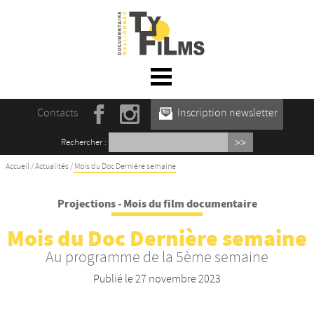
☰ Menu
Accueil
Contacts
Inscription newsletter
Actualités
Rechercher :
L’association
Accueil
/
Actualités
/
Mois du Doc Dernière semaine
Rencontres du film documentaire de
Projections - Mois du film documentaire
Mellionnec
Mois du Doc Dernière semaine
Projections
Au programme de la 5ème semaine
Se former
Publié le
27 novembre 2023
Maison des Auteur·rices