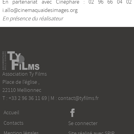
En partenariat avec Cinéphare : 02 96 66 04 02
i.allo@cinemaquaidesimages.org
En présence du réalisateur
Association Ty Films
Place de l'église
,
22110
Mellionnec
T :
+33 2 96 36 11 69
| M :
contact@tyfilms.fr
Accueil
Contacts
Se connecter
Mention légales
Site réalisé avec SPIP