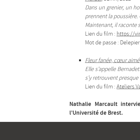
Dans un grenier, un ho
prennent la poussière. 
Maintenant, il raconte 
Lien du film :
https://
Mot de passe : Delepier
Fleur fanée, cœur aimé
Elle s’appelle Bernadett
s’y retrouvent presque 
Lien du film :
Ateliers V
Nathalie Marcault interv
l’Université de Brest.