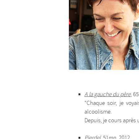
A la gauche du père
, 6
"Chaque soir, je voya
alcoolisme.
Depuis, je cours après 
Pierdel
, 51mn, 2012