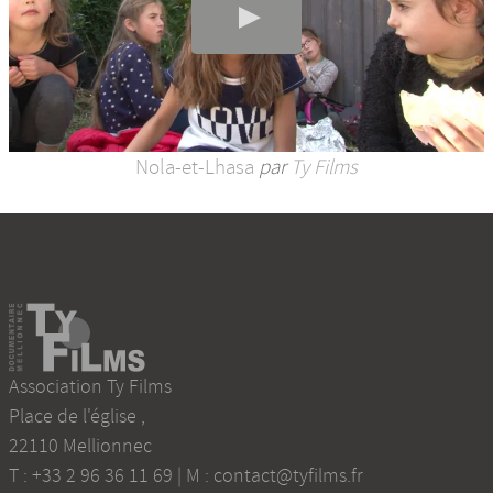
Nola-et-Lhasa
par
Ty Films
Association Ty Films
Place de l'église
,
22110
Mellionnec
T :
+33 2 96 36 11 69
| M :
contact@tyfilms.fr