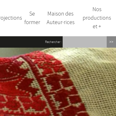
Nos
Se
Maison des
rojections
productions
former
Auteur·rices
et +
Rechercher :