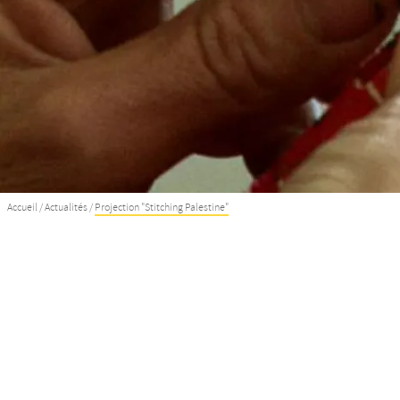
Accueil
/
Actualités
/
Projection "Stitching Palestine"