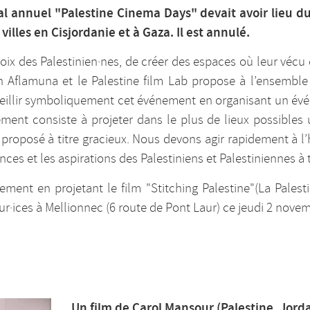
al annuel "Palestine Cinema Days" devait avoir lieu 
villes en Cisjordanie et à Gaza. Il est annulé.
 voix des Palestinien·nes, de créer des espaces où leur vécu 
on Aflamuna et le Palestine film Lab propose à l’ensemble 
ccueillir symboliquement cet événement en organisant un é
ment consiste à projeter dans le plus de lieux possibles 
proposé à titre gracieux. Nous devons agir rapidement à l’h
ances et les aspirations des Palestiniens et Palestiniennes à 
ement en projetant le film "Stitching Palestine"(La Palestin
r·ices à Mellionnec (6 route de Pont Laur) ce jeudi 2 novem
Un film de Carol Mansour (Palestine, Jorda