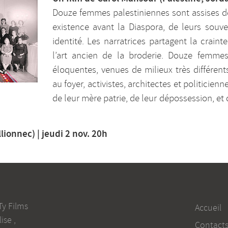
Douze femmes palestiniennes sont assises de
existence avant la Diaspora, de leurs souven
identité. Les narratrices partagent la crain
l’art ancien de la broderie. Douze femmes
éloquentes, venues de milieux très différent
au foyer, activistes, architectes et politicien
de leur mère patrie, de leur dépossession, et d
lionnec) | jeudi 2 nov. 20h
Ty Films
Accueil
lise
,
Contact