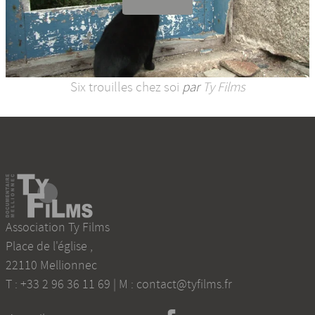
Six trouilles chez soi
par
Ty Films
Association Ty Films
Place de l'église
,
22110
Mellionnec
T :
+33 2 96 36 11 69
| M :
contact@tyfilms.fr