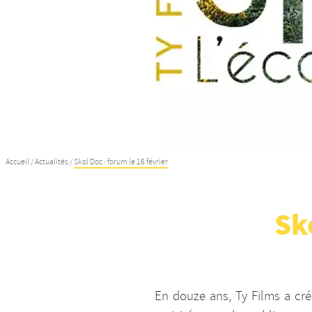
Accueil
/
Actualités
/
Skol Doc : forum le 16 février
Sk
En douze ans, Ty Films a cr