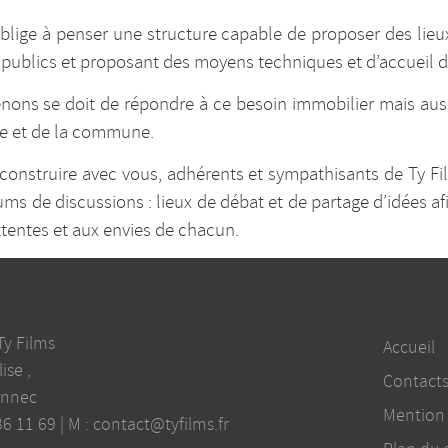
blige à penser une structure capable de proposer des lieux
s publics et proposant des moyens techniques et d’accueil d
nons se doit de répondre à ce besoin immobilier mais aussi
ire et de la commune.
 construire avec vous, adhérents et sympathisants de Ty Fi
rums de discussions : lieux de débat et de partage d’idées afi
tentes et aux envies de chacun.
Ty Films
Accueil
lise
,
Contact
onnec
Mention 
36 11 69
| M :
contact@tyfilms.fr