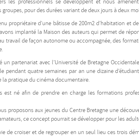
 vers les professionnels se développent et nous amènent 
s groupes, pour des durées variant de deux jours à deux mois
nu propriétaire d’une bâtisse de 200m2 d’habitation et de
avons implanté la Maison des auteurs qui permet de répondr
s au travail de façon autonome ou accompagnée, des format
e.
un partenariat avec l’Université de Bretagne Occidentale
ille pendant quatre semaines par an une dizaine d’étudiant
e la pratique du cinéma documentaire.
 est né afin de prendre en charge les formations profes
nous proposons aux jeunes du Centre Bretagne une découv
amateurs, ce concept pourrait se développer pour les adult
ie de croiser et de regrouper en un seul lieu ces trois déma