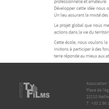
professionnelle et amateure.
Développer cette idée nous o
Un lieu assurant la mixité de
Le projet global que nous me
actions dans la vie du territo
Cette école, nous voulons la
invitons à participer à des fo
terre réponde au mieux aux at
Association 
Place de l'ég
22110
Melli
T :
+33 2 96 