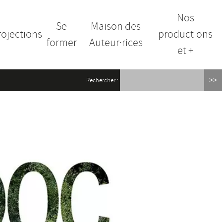
Nos
Se
Maison des
rojections
productions
former
Auteur·rices
et +
Rechercher :