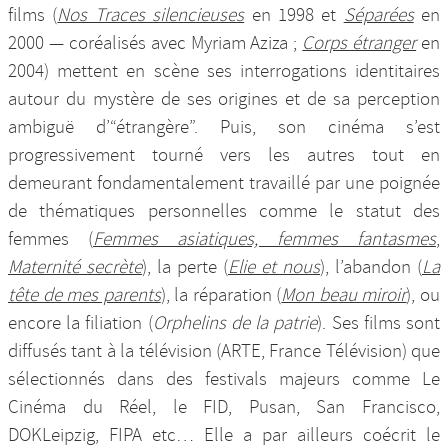
films (
Nos Traces silencieuses
en 1998 et
Séparées
en
2000 — coréalisés avec Myriam Aziza ;
Corps étranger
en
2004) mettent en scène ses interrogations identitaires
autour du mystère de ses origines et de sa perception
ambiguë d’“étrangère”. Puis, son cinéma s’est
progressivement tourné vers les autres tout en
demeurant fondamentalement travaillé par une poignée
de thématiques personnelles comme le statut des
femmes (
Femmes asiatiques, femmes fantasmes
,
Maternité secrète
), la perte (
Elie et nous
), l’abandon (
La
tête de mes parents
), la réparation (
Mon beau miroir
), ou
encore la filiation (
Orphelins de la patrie
). Ses films sont
diffusés tant à la télévision (ARTE, France Télévision) que
sélectionnés dans des festivals majeurs comme Le
Cinéma du Réel, le FID, Pusan, San Francisco,
DOKLeipzig, FIPA etc… Elle a par ailleurs coécrit le