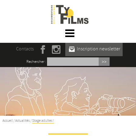
☰ Menu
Accueil
Contacts
Inscription newsletter
Actualités
Rechercher :
L’association
Rencontres du film documentaire de
Mellionnec
Projections
Se former
Accueil
/
Actualités
/
Stage adultes !
Maison des Auteur·rices