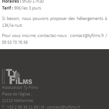
Horaires :
9h30-17h30
Tarif :
90€/les 3 jours
Si besoin, nous pouvons proposer des hébergements à
13€/la nuit.
Pour vous inscrire, contactez-nous : contact@tyfilms.fr /
09 53 70 76 56
Association Ty Films
Place de l'église
,
22110
Mellionnec
T :
+33 2 96 36 11 69
| M :
contact@tyfilms.fr