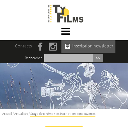
☰ Menu
Accueil
Contacts
Inscription newsletter
Actualités
Rechercher :
L’association
Rencontres du film documentaire de
Mellionnec
Projections
Se former
Accueil
/
Actualités
/
Stage de cinéma : les inscriptions sont ouvertes
Maison des Auteur·rices