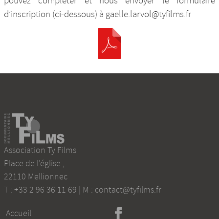
pouvez compléter et nous envoyer le formulaire
d’inscription (ci-dessous) à gaelle.larvol@tyfilms.fr
Association Ty Films
Place de l'église
,
22110
Mellionnec
T :
+33 2 96 36 11 69
| M :
contact@tyfilms.fr
Accueil