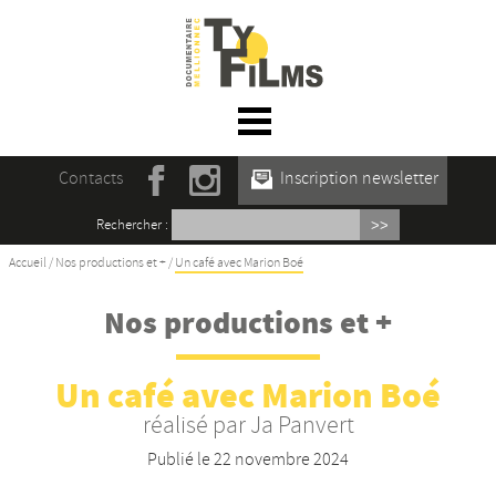
☰ Menu
Accueil
Contacts
Inscription newsletter
Actualités
Rechercher :
L’association
Accueil
/
Nos productions et +
/
Un café avec Marion Boé
Rencontres du film documentaire de
Nos productions et +
Mellionnec
Projections
Un café avec Marion Boé
réalisé par Ja Panvert
Se former
Publié le
22 novembre 2024
Maison des Auteur·rices