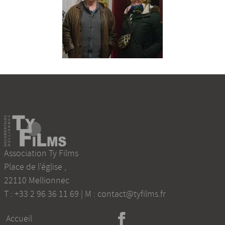
Association Ty Films
Place de l'église
,
22110
Mellionnec
T :
+33 2 96 36 11 69
| M :
contact@tyfilms.fr
Accueil