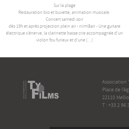
Sur la plage
Restauration bio et buvette, animation musicale.
Concert samedi soir
dès 19h et après projection plein air - nirmãan - Une guitare
électrique s’énerve, la clarinette basse crie accompagnée d’un
violon fou furieux et d’une (…)
Association 
Place de l'ég
22110
Melli
T :
+33 2 96 