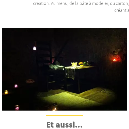
création. Au menu, de la pâte à modeler, du carton,
créant 
Et aussi...