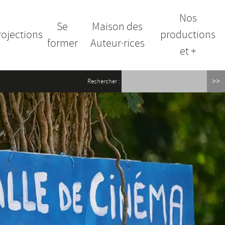
Nos
Se
Maison des
rojections
productions
former
Auteur·rices
et +
Rechercher :