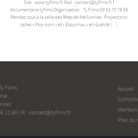
Site : www.tyfilms.fr Mail : contact@tyfilms.fr f
documentaire.tyfilms Organisation : Ty Films 09 53 70 76 56
Rendez vous à la salle des fêtes de Mellionnec. Projections
salles « Pop-corn » et « Esquimau » en qualité (…)
Ty Films
Accueil
lise
,
Contact
onnec
Mention 
36 11 69
| M :
contact@tyfilms.fr
Plan du s