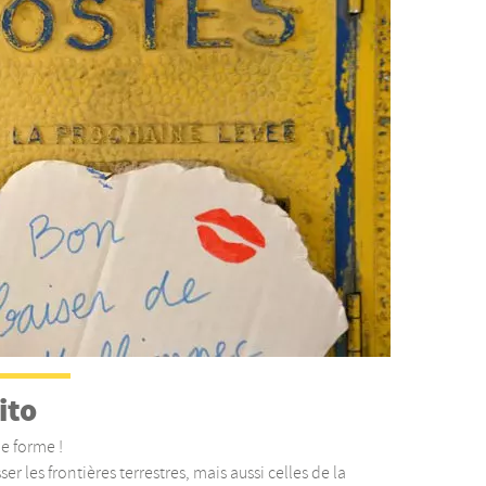
ito
e forme !
er les frontières terrestres, mais aussi celles de la