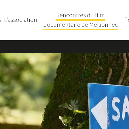
Rencontres du film
s
L’association
P
documentaire de Mellionnec