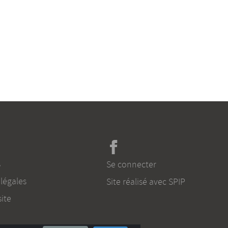
s
Se connecter
légales
Site réalisé avec SPIP
ite