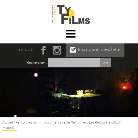
☰ Menu
Accueil
Contacts
Inscription newsletter
Actualités
Rechercher :
L’association
Rencontres du film documentaire de
Mellionnec
Projections
Se former
Accueil
/
Rencontres du film documentaire de Mellionnec
/
Les Rencontres 2014
/
Et aussi...
Maison des Auteur·rices