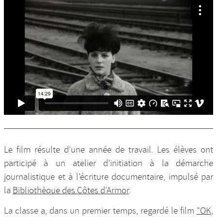
Le film résulte d’une année de travail. Les élèves ont
participé à un atelier d’initiation à la démarche
journalistique et à l’écriture documentaire, impulsé par
la
Bibliothèque des Côtes d’Armor
.
La classe a, dans un premier temps, regardé le film
"OK,