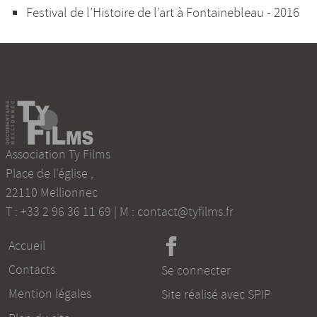
Festival de l’Histoire de l’art à Fontainebleau - 2016
Association Ty Films
Place de l'église
,
22110
Mellionnec
T :
+33 2 96 36 11 69
| M :
contact@tyfilms.fr
Accueil
Contacts
Se connecter
Mention légales
Site réalisé avec SPIP