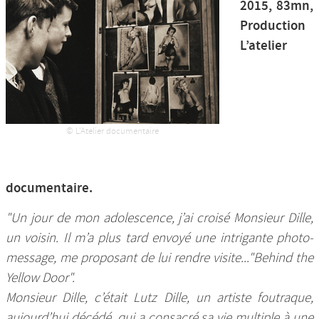
2015, 83mn,
Nos productions et +
Production
L’atelier
© L’Atelier documentaire
documentaire.
"Un jour de mon adolescence, j’ai croisé Monsieur Dille,
un voisin. Il m’a plus tard envoyé une intrigante photo-
message, me proposant de lui rendre visite..."Behind the
Yellow Door".
Monsieur Dille, c’était Lutz Dille, un artiste foutraque,
aujourd’hui décédé, qui a consacré sa vie multiple à une