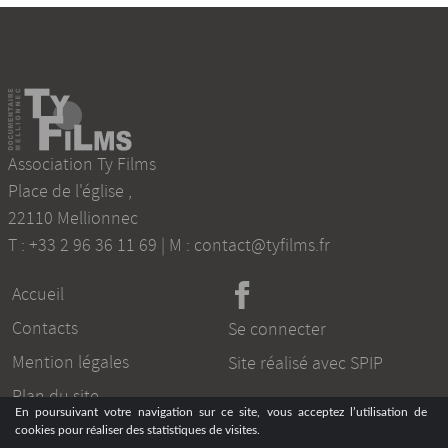
Association Ty Films
Place de l'église
,
22110
Mellionnec
T :
+33 2 96 36 11 69
| M :
contact@tyfilms.fr
Accueil
Contacts
Se connecter
Mention légales
Site réalisé avec SPIP
Plan du site
En poursuivant votre navigation sur ce site, vous acceptez l’utilisation de
cookies pour réaliser des statistiques de visites.