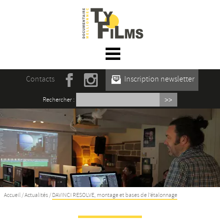
☰ Menu
Accueil
Contacts
Inscription newsletter
Actualités
Rechercher :
L’association
Rencontres du film documentaire de
Mellionnec
Projections
Se former
Accueil
/
Actualités
/
DAVINCI RESOLVE, montage et bases de l’étalonnage
Maison des Auteur·rices