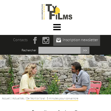
☰ Menu
Accueil
Contacts
Inscription newsletter
Actualités
Rechercher :
L’association
Rencontres du film documentaire de
Mellionnec
Projections
Se former
Accueil
/
Actualités
/
De l’écrit à l’oral : 5 minutes pour convaincre
Maison des Auteur·rices