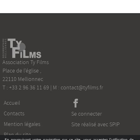
Association Ty Films
Place de l'église
,
22110
Mellionnec
T :
+33 2 96 36 11 69
| M :
contact@tyfilms.fr
Accueil
Contacts
Se connecter
Mention légales
Site réalisé avec SPIP
Plan du site
En poursuivant votre navigation sur ce site, vous acceptez l’utilisation de