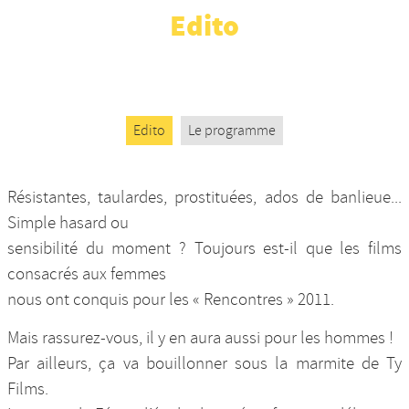
Edito
Nos productions et +
Edito
Le programme
Résistantes, taulardes, prostituées, ados de banlieue...
Simple hasard ou
sensibilité du moment ? Toujours est-il que les films
consacrés aux femmes
nous ont conquis pour les « Rencontres » 2011.
Mais rassurez-vous, il y en aura aussi pour les hommes !
Par ailleurs, ça va bouillonner sous la marmite de Ty
Films.