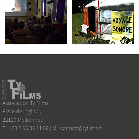
Association Ty Films
Place de l'église
,
22110
Mellionnec
T :
+33 2 96 36 11 69
| M :
contact@tyfilms.fr