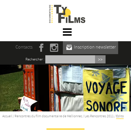
☰ Menu
Accueil
Contacts
Inscription newsletter
Actualités
Rechercher :
L’association
Rencontres du film documentaire de
Mellionnec
Projections
Se former
Accueil
/
Rencontres du film documentaire de Mellionnec
/
Les Rencontres 2011
/
Edito
Maison des Auteur·rices