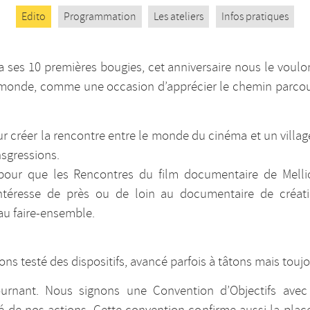
Edito
Programmation
Les ateliers
Infos pratiques
a ses 10 premières bougies, cet anniversaire nous le voulons
 monde, comme une occasion d’apprécier le chemin parcouru
our créer la rencontre entre le monde du cinéma et un village
nsgressions.
u pour que les Rencontres du film documentaire de Melli
intéresse de près ou de loin au documentaire de créat
au faire-ensemble.
ns testé des dispositifs, avancé parfois à tâtons mais touj
nant. Nous signons une Convention d’Objectifs avec les