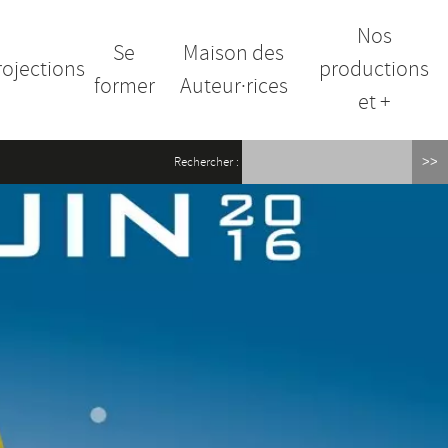
Nos
Se
Maison des
rojections
productions
former
Auteur·rices
et +
Rechercher :