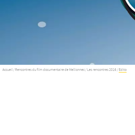
Accueil
/
Rencontres du film documentaire de Mellionnec
/
Les rencontres 2016
/
Edito