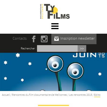
☰ Menu
Accueil
Contacts
Inscription newsletter
Actualités
Rechercher :
L’association
Rencontres du film documentaire de
Mellionnec
Projections
Se former
Accueil
/
Rencontres du film documentaire de Mellionnec
/
Les rencontres 2015
/
Edito
Maison des Auteur·rices