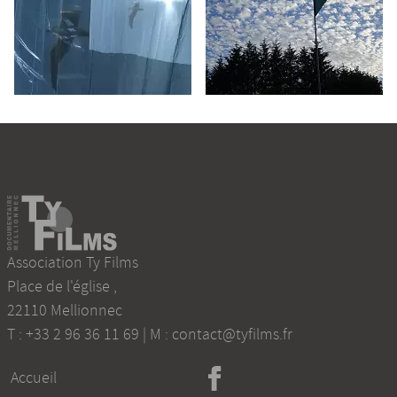
Association Ty Films
Place de l'église
,
22110
Mellionnec
T :
+33 2 96 36 11 69
| M :
contact@tyfilms.fr
Accueil