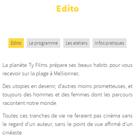
Edito
Nos productions et +
Edito
Le programme
Les ateliers
Infos pratiques
La planète Ty Films prépare ses beaux habits pour vous
recevoir sur la plage à Mellionnec.
Des utopies en devenir, d’autres moins prometteuses, et
toujours des hommes et des femmes dont les parcours
racontent notre monde.
Toutes ces tranches de vie ne feraient pas cinéma sans
le regard d’un auteur, sans le point de vue affirmé d’un
cinéaste.