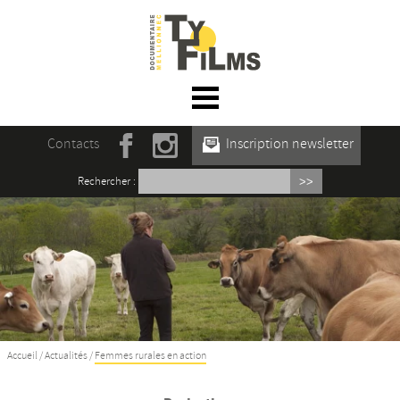
☰ Menu
Accueil
Contacts
Inscription newsletter
Actualités
Rechercher :
L’association
Rencontres du film documentaire de
Mellionnec
Projections
Se former
Accueil
/
Actualités
/
Femmes rurales en action
Maison des Auteur·rices