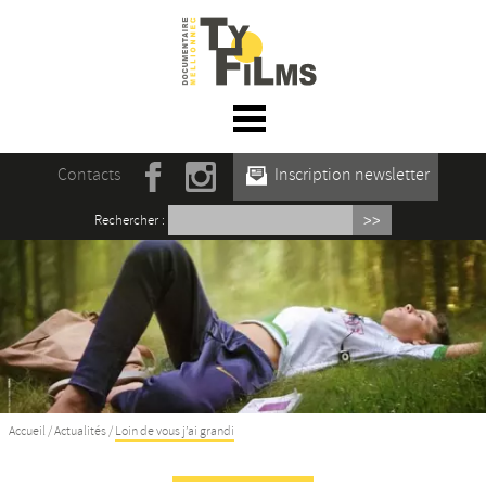
☰ Menu
Accueil
Contacts
Inscription newsletter
Actualités
Rechercher :
L’association
Rencontres du film documentaire de
Mellionnec
Projections
Se former
Accueil
/
Actualités
/
Loin de vous j’ai grandi
Maison des Auteur·rices