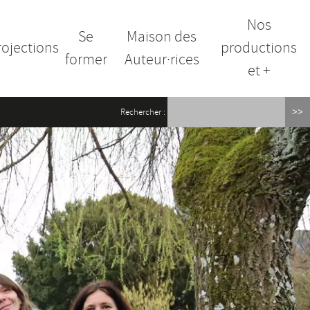
Nos
Se
Maison des
rojections
productions
former
Auteur·rices
et +
Rechercher :