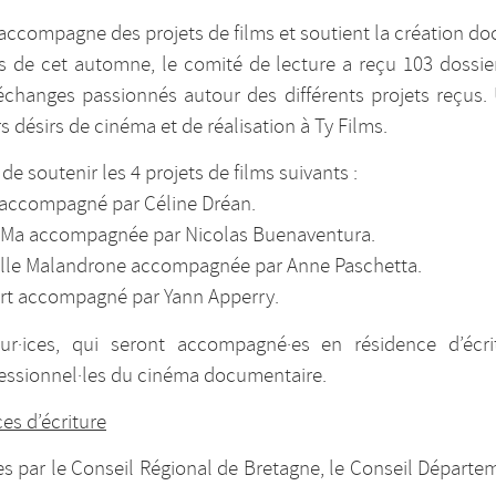
accompagne des projets de films et soutient la création d
es de cet automne, le comité de lecture a reçu 103 dossier
échanges passionnés autour des différents projets reçus. 
rs désirs de cinéma et de réalisation à Ty Films.
de soutenir les 4 projets de films suivants :
é accompagné par Céline Dréan.
a Ma accompagnée par Nicolas Buenaventura.
aëlle Malandrone accompagnée par Anne Paschetta.
lvert accompagné par Yann Apperry.
ateur·ices, qui seront accompagné·es en résidence d’éc
fessionnel·les du cinéma documentaire.
ces d’écriture
s par le Conseil Régional de Bretagne, le Conseil Départem