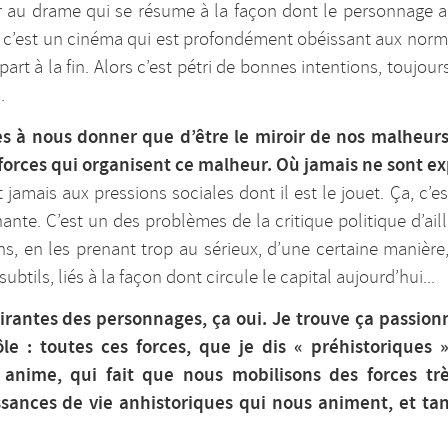
ter au drame qui se résume à la façon dont le personnage ar
r c’est un cinéma qui est profondément obéissant aux norm
t à la fin. Alors c’est pétri de bonnes intentions, toujour
.
s à nous donner que d’être le miroir de nos malheur
 forces qui organisent ce malheur. Où jamais ne sont exp
 jamais aux pressions sociales dont il est le jouet. Ça, c’
ante. C’est un des problèmes de la critique politique d’ai
, en les prenant trop au sérieux, d’une certaine manière
 subtils, liés à la façon dont circule le capital aujourd’hui...
sirantes des personnages, ça oui. Je trouve ça passio
ôle : toutes ces forces, que je dis « préhistoriques
 anime, qui fait que nous mobilisons des forces t
ssances de vie anhistoriques qui nous animent, et ta