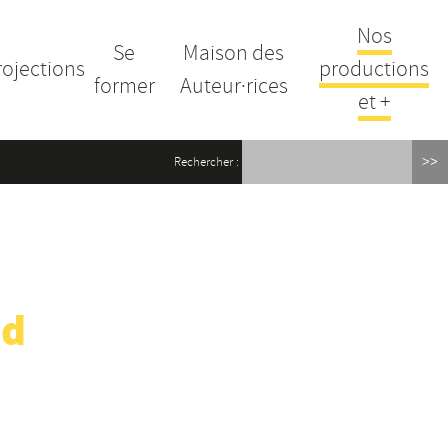
Nos
Se
Maison des
rojections
productions
former
Auteur·rices
et +
Rechercher :
nd