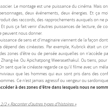
associer. Le montage est une puissance du cinéma. Mais on
personnages, deux événements, deux énergies. Et ça mob
produit des raccords, des rapprochements auxquels on ne p
. Et puis ça fait venir d’autres puissances de lecture, de
e peuvent nous donner.
 puissance de sens et d’imaginaire viennent de la façon dont
a dépend des cinéastes. Par exemple, Kubrick était un ci
 des zones d’être ou de pensée auxquelles on n’accède pa
a Zhang-ke. Ou Apichatpong Weerasethakul. Ou tiens, pour 
 On sent que le cinéaste regarde ce qu’il filme avec un méla
viviaux que les hommes qui eux sont pris dans des confli
hommes. Ce n’est jamais agressif ou vengeur ou sardonique. C
 accéder à des zones d’être dans lesquels nous ne somm
/2 « Raconter d’autres types d’histoires »