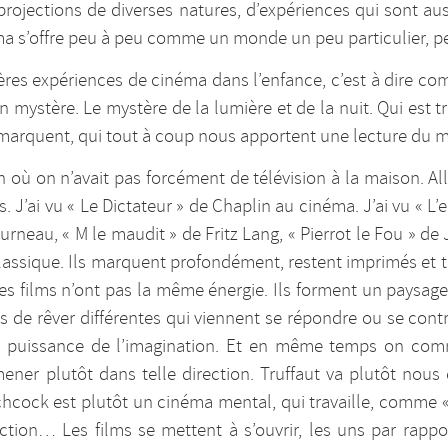
rojections de diverses natures, d’expériences qui sont au
éma s’offre peu à peu comme un monde un peu particulier, pe
ières expériences de cinéma dans l’enfance, c’est à dire com
n mystère. Le mystère de la lumière et de la nuit. Qui est tr
us marquent, qui tout à coup nous apportent une lecture du 
n où on n’avait pas forcément de télévision à la maison. Alle
J’ai vu « Le Dictateur » de Chaplin au cinéma. J’ai vu « L’e
Murneau, « M le maudit » de Fritz Lang, « Pierrot le Fou » de 
assique. Ils marquent profondément, restent imprimés et tra
es films n’ont pas la même énergie. Ils forment un paysage
s de rêver différentes qui viennent se répondre ou se contr
 la puissance de l’imagination. Et en même temps on comm
ener plutôt dans telle direction. Truffaut va plutôt nou
hcock est plutôt un cinéma mental, qui travaille, comme « 
tion… Les films se mettent à s’ouvrir, les uns par rappo