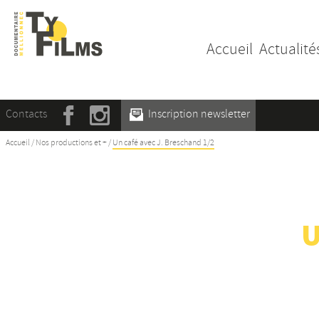
Accueil
Actualité
Contacts
Inscription newsletter
Accueil
/
Nos productions et +
/
Un café avec J. Breschand 1/2
U