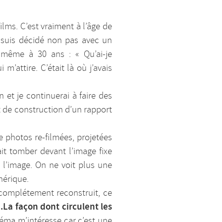
ilms. C’est vraiment à l’âge de
e suis décidé non pas avec un
-même à 30 ans : « Qu’ai-je
’attire. C’était là où j’avais
 et je continuerai à faire des
t de construction d’un rapport
de photos re-filmées, projetées
ait tomber devant l’image fixe
 l’image. On ne voit plus une
hérique.
 complétement reconstruit, ce
…La façon dont circulent les
éma m’intéresse car c’est une