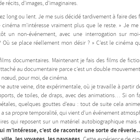
de récits, d’images, d’imaginaires.
ez long ou lent. Je me suis décidé tardivement à faire des f
e cinéma m’intéresse vraiment plus que le reste. » Je m
tôt un non-événement, avec une interrogation sur moi
? Où se place réellement mon désir ? » C’est le cinéma qui m
ilms documentaires. Maintenant je fais des films de fiction
te attaché au documentaire parce c’est un double mouvemen
un nœud, pour moi, de cinéma.
ne autre veine, dite expérimentale, où je travaille à partir 
pports, de toiles, de draps, avec des animations… Si on f
pétales, quelques gouttes d’eau : tout de suite cela anime
ui a sa propre temporalité, qui vient d’un événement atmosp
oires qui reposent sur un matériel autobiographique mais
ui m’intéresse, c’est de raconter une sorte de rêverie
 ville, les voyages, les paysages.
Cette expérience de cin