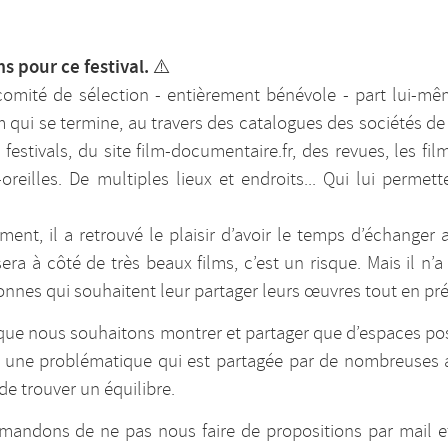
ms pour ce festival.
⚠️
comité de sélection - entièrement bénévole - part lui-mêm
m qui se termine, au travers des catalogues des sociétés de 
estivals, du site film-documentaire.fr, des revues, les fi
reilles. De multiples lieux et endroits... Qui lui permet
ent, il a retrouvé le plaisir d’avoir le temps d’échanger
sera à côté de très beaux films, c’est un risque. Mais il n
sonnes qui souhaitent leur partager leurs œuvres tout en pr
 que nous souhaitons montrer et partager que d’espaces pos
s une problématique qui est partagée par de nombreuses a
de trouver un équilibre.
mandons de ne pas nous faire de propositions par mail et