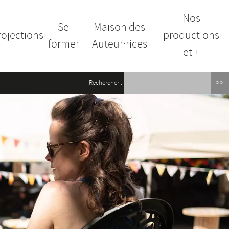
Nos
Se
Maison des
rojections
productions
former
Auteur·rices
et +
Rechercher :