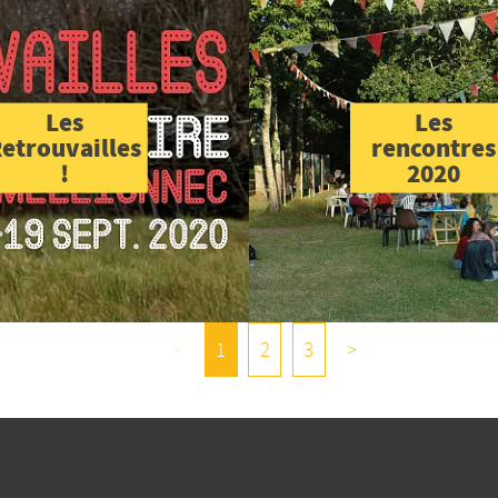
Les
Les
etrouvailles
rencontres
!
2020
<
1
2
3
>