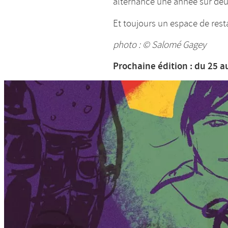
alternance une année sur deu
Et toujours un espace de rest
photo : © Salomé Gagey
Prochaine édition : du 25 a